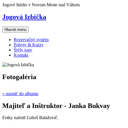
Skip
Jogové štúdio v Novom Meste nad Váhom
to
content
Jogová Izbička
Hlavné menu
Rezervačný systém
Pobyty & Kurzy
Štýly jogy
Kontakt
Fotogaléria
« naspäť do albumu
Majiteľ a Inštruktor - Janka Bukvay
Fotky nafotil Ľuboš Balažovič.